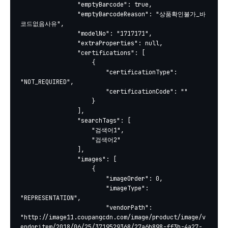
				"emptyBarcode": true,

				"emptyBarcodeReason": "상품확인불가_바
코드없음사유",

				"modelNo": "1717171",

				"extraProperties": null,

				"certifications": [

					{

						"certificationType": 
"NOT_REQUIRED",

						"certificationCode": ""

					}

				],

				"searchTags": [

					"검색어1",

					"검색어2"

				],

				"images": [

					{

						"imageOrder": 0,

						"imageType": 
"REPRESENTATION",

						"vendorPath": 
"http://image11.coupangcdn.com/image/product/image/v
endoritem/2018/06/25/3719529368/27a6b898-ff3b-4a27-