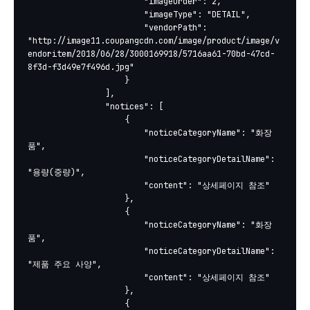
						"imageOrder": 2,

						"imageType": "DETAIL",

						"vendorPath": 
"http://image11.coupangcdn.com/image/product/image/v
endoritem/2018/06/28/3000169918/5716aa61-70bd-47cd-
8f3d-f3d49e7f496d.jpg"

					}

				],

				"notices": [

					{

						"noticeCategoryName": "화장
품",

						"noticeCategoryDetailName": 
"용량(중량)",

						"content": "상세페이지 참조"

					},

					{

						"noticeCategoryName": "화장
품",

						"noticeCategoryDetailName": 
"제품 주요 사양",

						"content": "상세페이지 참조"

					},

					{
