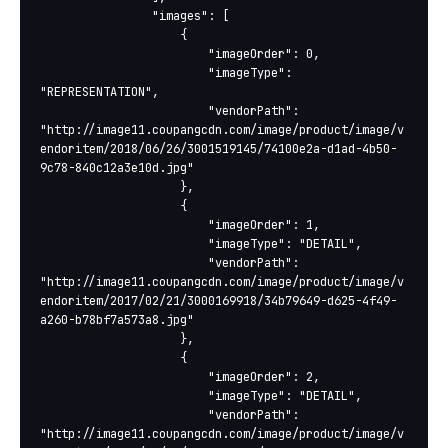
				"images": [

					{

						"imageOrder": 0,

						"imageType": 
"REPRESENTATION",

						"vendorPath": 
"http://image11.coupangcdn.com/image/product/image/v
endoritem/2018/06/26/3001519145/74100e2a-d1ad-4b50-
9c78-840c12a3e10d.jpg"

					},

					{

						"imageOrder": 1,

						"imageType": "DETAIL",

						"vendorPath": 
"http://image11.coupangcdn.com/image/product/image/v
endoritem/2017/02/21/3000169918/34b79649-d625-4f49-
a260-b78bf7a573a8.jpg"

					},

					{

						"imageOrder": 2,

						"imageType": "DETAIL",

						"vendorPath": 
"http://image11.coupangcdn.com/image/product/image/v