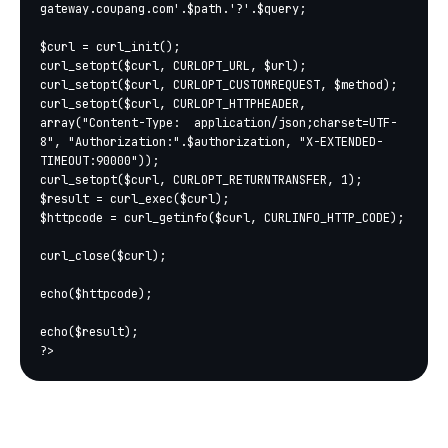
gateway.coupang.com'.$path.'?'.$query;

$curl = curl_init();

curl_setopt($curl, CURLOPT_URL, $url);

curl_setopt($curl, CURLOPT_CUSTOMREQUEST, $method);

curl_setopt($curl, CURLOPT_HTTPHEADER, 
array("Content-Type:  application/json;charset=UTF-
8", "Authorization:".$authorization, "X-EXTENDED-
TIMEOUT:90000"));

curl_setopt($curl, CURLOPT_RETURNTRANSFER, 1);

$result = curl_exec($curl);

$httpcode = curl_getinfo($curl, CURLINFO_HTTP_CODE);

curl_close($curl);

echo($httpcode);

echo($result);
