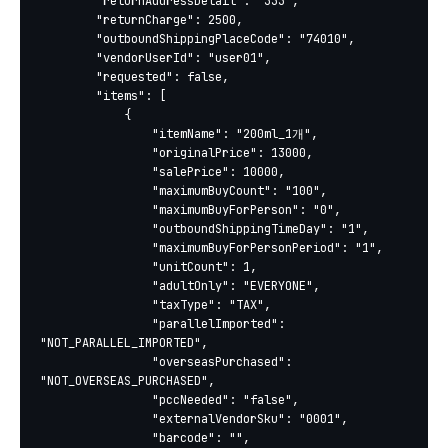
		"returnAddressDetail": "333",

		"returnCharge": 2500,

		"outboundShippingPlaceCode": "74010",

		"vendorUserId": "user01",

		"requested": false,

		"items": [

			{

				"itemName": "200ml_1개",

				"originalPrice": 13000,

				"salePrice": 10000,

				"maximumBuyCount": "100",

				"maximumBuyForPerson": "0",

				"outboundShippingTimeDay": "1",

				"maximumBuyForPersonPeriod": "1",

				"unitCount": 1,

				"adultOnly": "EVERYONE",

				"taxType": "TAX",

				"parallelImported": 
"NOT_PARALLEL_IMPORTED",

				"overseasPurchased": 
"NOT_OVERSEAS_PURCHASED",

				"pccNeeded": "false",

				"externalVendorSku": "0001",

				"barcode": "",
