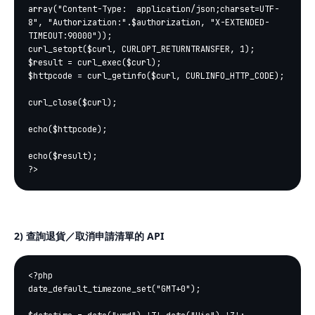
array("Content-Type:  application/json;charset=UTF-
8", "Authorization:".$authorization, "X-EXTENDED-
TIMEOUT:90000"));

curl_setopt($curl, CURLOPT_RETURNTRANSFER, 1);

$result = curl_exec($curl);

$httpcode = curl_getinfo($curl, CURLINFO_HTTP_CODE);

curl_close($curl);

echo($httpcode);

echo($result);

2) 查詢退貨／取消申請清單的 API
<?php

date_default_timezone_set("GMT+0");
