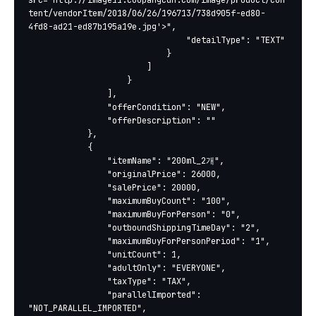
src='http://image11.coupangcdn.com/image/product/con
tent/vendorItem/2018/06/26/196713/738d905f-ed80-
4fd8-ad21-ed87b195a19e.jpg'>",

								"detailType": "TEXT"

							}

						]

					}

				],

				"offerCondition": "NEW",

				"offerDescription": ""

			},

			{

				"itemName": "200ml_2개",

				"originalPrice": 26000,

				"salePrice": 20000,

				"maximumBuyCount": "100",

				"maximumBuyForPerson": "0",

				"outboundShippingTimeDay": "2",

				"maximumBuyForPersonPeriod": "1",

				"unitCount": 1,

				"adultOnly": "EVERYONE",

				"taxType": "TAX",

				"parallelImported": 
"NOT_PARALLEL_IMPORTED",
