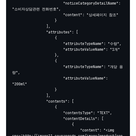
						"noticeCategoryDetailName": 
"소비자상담관련 전화번호",

						"content": "상세페이지 참조"

					}

				],

				"attributes": [

					{

						"attributeTypeName": "수량",

						"attributeValueName": "1개"

					},

					{

						"attributeTypeName": "개당 용
량",

						"attributeValueName": 
"200ml"

					}

				],

				"contents": [

					{

						"contentsType": "TEXT",

						"contentDetails": [

							{

								"content": "<img 