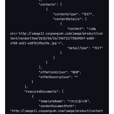
				"contents": [

					{

						"contentsType": "TEXT",

						"contentDetails": [

							{

								"content": "<img 
src='http://image11.coupangcdn.com/image/product/con
tent/vendorItem/2018/06/26/196713/738d905f-ed80-
4fd8-ad21-ed87b195a19e.jpg'>",

								"detailType": "TEXT"

							}

						]

					}

				],

				"offerCondition": "NEW",

				"offerDescription": ""

			}

		],

		"requiredDocuments": [

			{

				"templateName": "기타인증서류",

				"vendorDocumentPath": 
"http://image11.coupangcdn.com/image/product/content