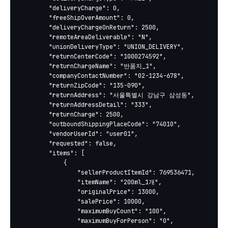
		"deliveryCharge": 0,

		"freeShipOverAmount": 0,

		"deliveryChargeOnReturn": 2500,

		"remoteAreaDeliverable": "N",

		"unionDeliveryType": "UNION_DELIVERY",

		"returnCenterCode": "1000274592",

		"returnChargeName": "반품지_1",

		"companyContactNumber": "02-1234-678",

		"returnZipCode": "135-090",

		"returnAddress": "서울특별시 강남구 삼성동",

		"returnAddressDetail": "333",

		"returnCharge": 2500,

		"outboundShippingPlaceCode": "74010",

		"vendorUserId": "user01",

		"requested": false,

		"items": [

			{

				"sellerProductItemId": 769536471,

				"itemName": "200ml_1개",

				"originalPrice": 13000,

				"salePrice": 10000,

				"maximumBuyCount": "100",

				"maximumBuyForPerson": "0",
