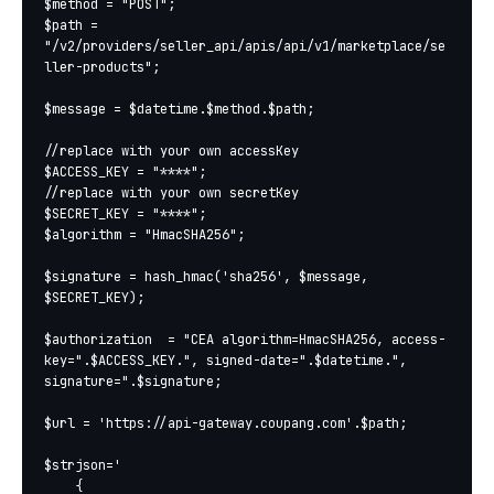
$method = "POST";

$path = 
"/v2/providers/seller_api/apis/api/v1/marketplace/se
ller-products";

$message = $datetime.$method.$path;

//replace with your own accessKey

$ACCESS_KEY = "****";

//replace with your own secretKey

$SECRET_KEY = "****";

$algorithm = "HmacSHA256";

$signature = hash_hmac('sha256', $message, 
$SECRET_KEY);

$authorization  = "CEA algorithm=HmacSHA256, access-
key=".$ACCESS_KEY.", signed-date=".$datetime.", 
signature=".$signature;

$url = 'https://api-gateway.coupang.com'.$path;

$strjson='

	{
