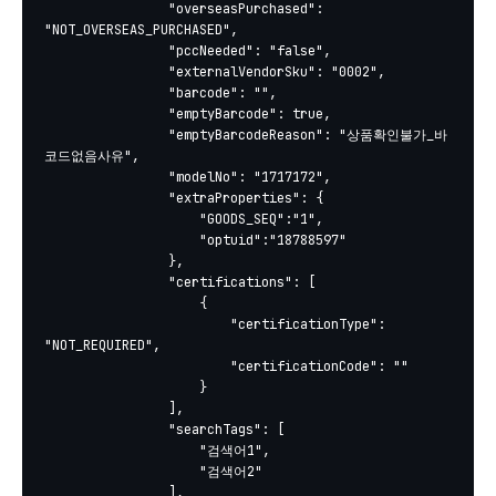
				"overseasPurchased": 
"NOT_OVERSEAS_PURCHASED",

				"pccNeeded": "false",

				"externalVendorSku": "0002",

				"barcode": "",

				"emptyBarcode": true,

				"emptyBarcodeReason": "상품확인불가_바
코드없음사유",

				"modelNo": "1717172",

				"extraProperties": {

					"GOODS_SEQ":"1",

					"optuid":"18788597"

				},

				"certifications": [

					{

						"certificationType": 
"NOT_REQUIRED",

						"certificationCode": ""

					}

				],

				"searchTags": [

					"검색어1",

					"검색어2"

				],
