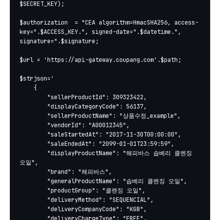
$SECRET_KEY);

$authorization  = "CEA algorithm=HmacSHA256, access-
key=".$ACCESS_KEY.", signed-date=".$datetime.", 
signature=".$signature;

$url = 'https://api-gateway.coupang.com'.$path;

$strjson='

	{

		"sellerProductId": 309323422,

		"displayCategoryCode": 56137,

		"sellerProductName": "상품수정_example",

		"vendorId": "A00012345",

		"saleStartedAt": "2017-11-30T00:00:00",

		"saleEndedAt": "2099-01-01T23:59:59",

		"displayProductName": "해피바스 솝베리 클렌징 
오일",

		"brand": "해피바스",

		"generalProductName": "솝베리 클렌징 오일",

		"productGroup": "클렌징 오일",

		"deliveryMethod": "SEQUENCIAL",

		"deliveryCompanyCode": "KGB",

		"deliveryChargeType": "FREE",
