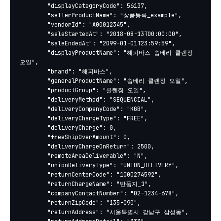
		"displayCategoryCode": 56137,

		"sellerProductName": "상품등록_example",

		"vendorId": "A00012345",

		"saleStartedAt": "2018-08-13T00:00:00",

		"saleEndedAt": "2099-01-01T23:59:59",

		"displayProductName": "해피바스 솝베리 클렌징 
오일",

		"brand": "해피바스",

		"generalProductName": "솝베리 클렌징 오일",

		"productGroup": "클렌징 오일",

		"deliveryMethod": "SEQUENCIAL",

		"deliveryCompanyCode": "KGB",

		"deliveryChargeType": "FREE",

		"deliveryCharge": 0,

		"freeShipOverAmount": 0,

		"deliveryChargeOnReturn": 2500,

		"remoteAreaDeliverable": "N",

		"unionDeliveryType": "UNION_DELIVERY",

		"returnCenterCode": "1000274592",

		"returnChargeName": "반품지_1",

		"companyContactNumber": "02-1234-678",

		"returnZipCode": "135-090",

		"returnAddress": "서울특별시 강남구 삼성동",
