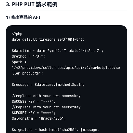
3. PHP PUT 請求範例
1) 修改商品的 API
<?php

date_default_timezone_set("GMT+0");

$datetime = date("ymd").'T'.date("His").'Z';

$method = "PUT";

$path = 
"/v2/providers/seller_api/apis/api/v1/marketplace/se
ller-products";

$message = $datetime.$method.$path;

//replace with your own accessKey

$ACCESS_KEY = "****";

//replace with your own secretKey

$SECRET_KEY = "****";

$algorithm = "HmacSHA256";

$signature = hash_hmac('sha256', $message, 