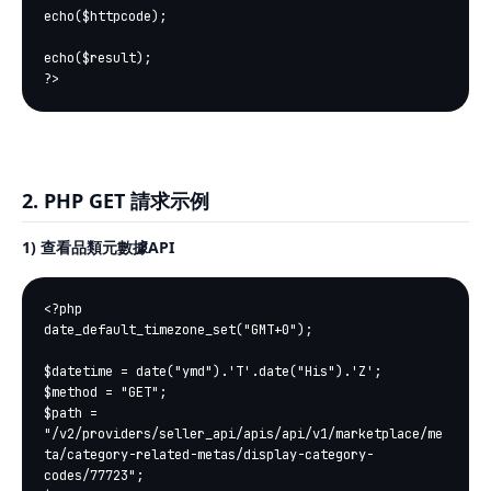
echo($httpcode);

echo($result);

2. PHP GET 請求示例
1) 查看品類元數據API
<?php 

date_default_timezone_set("GMT+0");

$datetime = date("ymd").'T'.date("His").'Z';

$method = "GET";

$path = 
"/v2/providers/seller_api/apis/api/v1/marketplace/me
ta/category-related-metas/display-category-
codes/77723";
