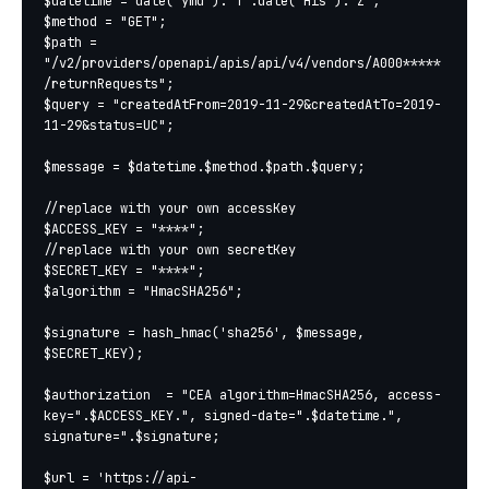
$datetime = date("ymd").'T'.date("His").'Z';

$method = "GET";

$path = 
"/v2/providers/openapi/apis/api/v4/vendors/A000*****
/returnRequests";

$query = "createdAtFrom=2019-11-29&createdAtTo=2019-
11-29&status=UC";

$message = $datetime.$method.$path.$query;

//replace with your own accessKey

$ACCESS_KEY = "****";

//replace with your own secretKey

$SECRET_KEY = "****";

$algorithm = "HmacSHA256";

$signature = hash_hmac('sha256', $message, 
$SECRET_KEY);

$authorization  = "CEA algorithm=HmacSHA256, access-
key=".$ACCESS_KEY.", signed-date=".$datetime.", 
signature=".$signature;

$url = 'https://api-