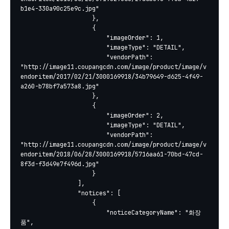
b1e4-330a90c25e9c.jpg"

					},

					{

						"imageOrder": 1,

						"imageType": "DETAIL",

						"vendorPath": 
"http://image11.coupangcdn.com/image/product/image/v
endoritem/2017/02/21/3000169918/34b79649-d625-4f49-
a260-b78bf7a573a8.jpg"

					},

					{

						"imageOrder": 2,

						"imageType": "DETAIL",

						"vendorPath": 
"http://image11.coupangcdn.com/image/product/image/v
endoritem/2018/06/28/3000169918/5716aa61-70bd-47cd-
8f3d-f3d49e7f496d.jpg"

					}

				],

				"notices": [

					{

						"noticeCategoryName": "화장
품",
