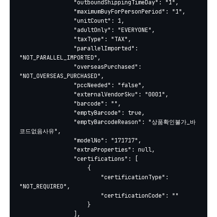
				"outboundShippingTimeDay": "1",

				"maximumBuyForPersonPeriod": "1",

				"unitCount": 1,

				"adultOnly": "EVERYONE",

				"taxType": "TAX",

				"parallelImported": 
"NOT_PARALLEL_IMPORTED",

				"overseasPurchased": 
"NOT_OVERSEAS_PURCHASED",

				"pccNeeded": "false",

				"externalVendorSku": "0001",

				"barcode": "",

				"emptyBarcode": true,

				"emptyBarcodeReason": "상품확인불가_바
코드없음사유",

				"modelNo": "171717",

				"extraProperties": null,

				"certifications": [

					{

						"certificationType": 
"NOT_REQUIRED",

						"certificationCode": ""

					}

				],
