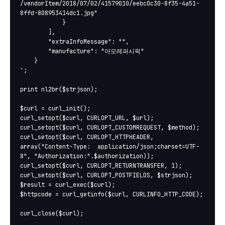
/vendorItem/2018/07/02/41579010/eebc0c30-8f35-4a51-
8ffd-808953414dc1.jpg"

			}

		],

		"extraInfoMessage": "",

		"manufacture": "아모레퍼시픽"

	}

';

print nl2br($strjson);

$curl = curl_init();        

curl_setopt($curl, CURLOPT_URL, $url);

curl_setopt($curl, CURLOPT_CUSTOMREQUEST, $method);

curl_setopt($curl, CURLOPT_HTTPHEADER, 
array("Content-Type:  application/json;charset=UTF-
8", "Authorization:".$authorization)); 		

curl_setopt($curl, CURLOPT_RETURNTRANSFER, 1);

curl_setopt($curl, CURLOPT_POSTFIELDS, $strjson);

$result = curl_exec($curl);

$httpcode = curl_getinfo($curl, CURLINFO_HTTP_CODE);

curl_close($curl);
