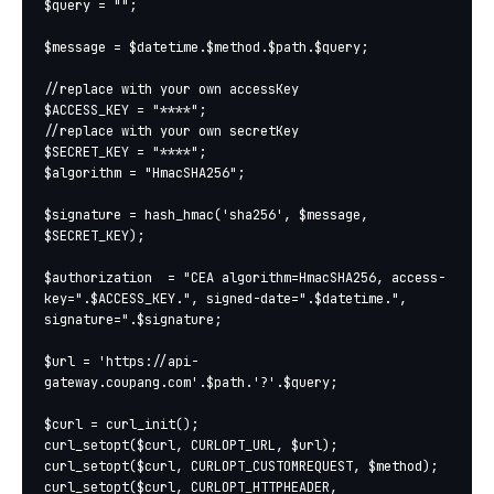
$query = "";

$message = $datetime.$method.$path.$query;

//replace with your own accessKey

$ACCESS_KEY = "****";

//replace with your own secretKey

$SECRET_KEY = "****";

$algorithm = "HmacSHA256";

$signature = hash_hmac('sha256', $message, 
$SECRET_KEY);

$authorization  = "CEA algorithm=HmacSHA256, access-
key=".$ACCESS_KEY.", signed-date=".$datetime.", 
signature=".$signature;

$url = 'https://api-
gateway.coupang.com'.$path.'?'.$query;

$curl = curl_init();

curl_setopt($curl, CURLOPT_URL, $url);

curl_setopt($curl, CURLOPT_CUSTOMREQUEST, $method);

curl_setopt($curl, CURLOPT_HTTPHEADER, 