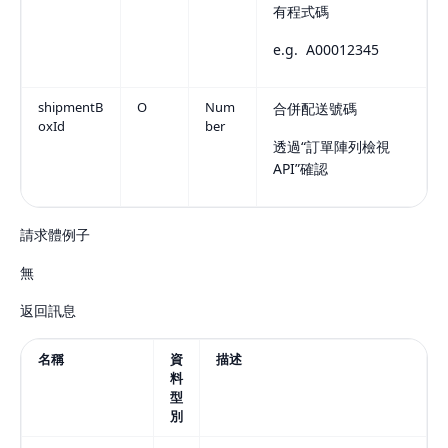
有程式碼
e.g. A00012345
shipmentB
O
Num
合併配送號碼
oxId
ber
透過“訂單陣列檢視
API”確認
請求體例子
無
返回訊息
名稱
資
描述
料
型
別