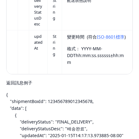
deli
St
配送狀態說明
very
ri
Stat
n
usD
g
esc
upd
St
變更時間
(符合
ISO-8601標準
)
ated
ri
At
n
格式：
YYYY-MM-
g
DDThh:mm:ss.ssssss±hh:m
m
返回訊息例子
{
"shipmentBoxId": 123456789012345678,
"data": [
{
"deliveryStatus": "FINAL_DELIVERY",
"deliveryStatusDesc": "배송완료",
"updatedAt": "2025-01-15T14:17:13.973885-08:00"