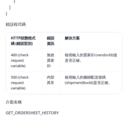
}
]
}
錯誤程式碼
HTTP狀態程式
錯誤
解決方案
碼 (錯誤型別)
資訊
400 (check
無效
檢視輸入的賣家ID (vendorId)值
request
賣家
是否正確。
variable)
ID
500 (check
內部
檢視輸入的捆綁配送號碼
request
異常
(shipmentBoxId)是否正確。
variable)
介面名稱
GET_ORDERSHEET_HISTORY