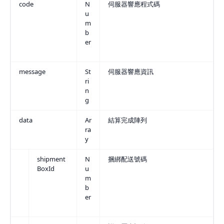
code
N
伺服器響應程式碼
u
m
b
er
message
St
伺服器響應資訊
ri
n
g
data
Ar
結算完成陣列
ra
y
shipment
N
捆綁配送號碼
BoxId
u
m
b
er