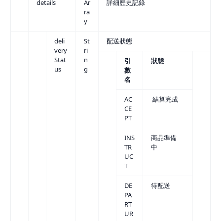
details
Ar
詳細歷史記錄
ra
y
deli
St
配送狀態
very
ri
Stat
n
引
狀態
us
g
數
名
AC
結算完成
CE
PT
INS
商品準備
TR
中
UC
T
DE
待配送
PA
RT
UR