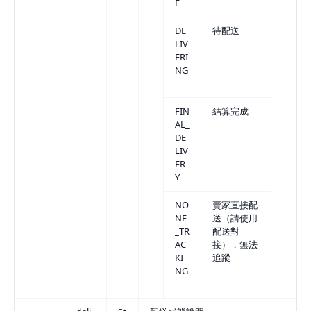
E
DE
待配送
LIV
ERI
NG
FIN
結算完成
AL_
DE
LIV
ER
Y
NO
賣家直接配
NE
送（請使用
_TR
配送對
AC
接），無法
KI
追蹤
NG