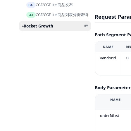
CGF/CGF lite 商品发布
POST
CGF/CGF lite 商品列表分页查询
GET
Request Para
Rocket Growth
▸
09
Path Segment P
NAME
RE
vendorId
O
Body Parameter
NAME
orderIdList