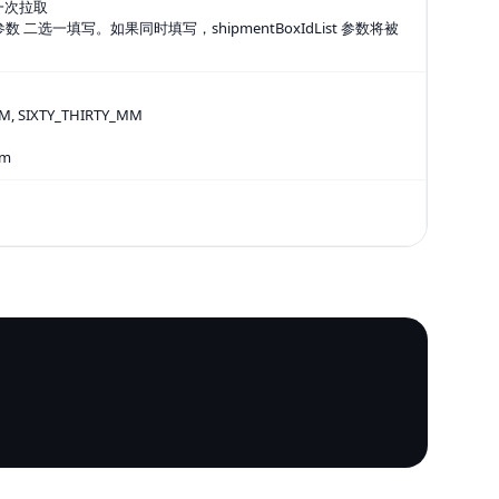
码一次拉取
dList 参数 二选一填写。如果同时填写，shipmentBoxIdList 参数将被
SIXTY_THIRTY_MM
mm