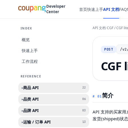
Developer
首页
快速上手
API 文档
FAQ
Center
API 文档
/
CGF / CGF lit
INDEX
概览
/v2
POST
快速上手
CGF
工作流程
REFERENCE
商品 API
▸
22
简介
#
01
品类 API
▸
06
品牌 API
▸
03
API 支持的买家用
发货(shipped
运输 / 订单 API
▸
13