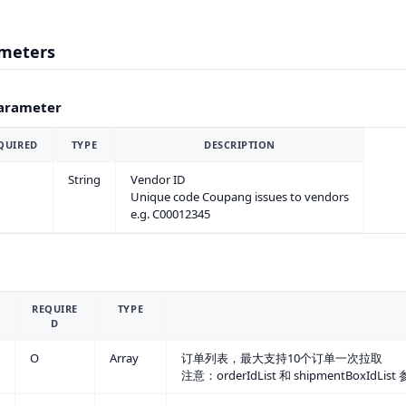
meters
arameter
QUIRED
TYPE
DESCRIPTION
String
Vendor ID
Unique code Coupang issues to vendors
e.g. C00012345
REQUIRE
TYPE
D
O
Array
订单列表，最大支持10个订单一次拉取
注意：orderIdList 和 shipmentBoxIdL