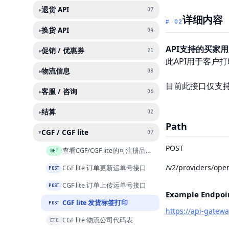
退货 API
▸
07
详细内容
#
02
换货 API
▸
04
API
支持的买家用
促销 / 优惠券
▸
21
此API用于客户打印
物流信息
▸
08
目前此接口仅支持为处
客服 / 咨询
▸
06
结算
▸
02
Path
CGF / CGF lite
07
▸
POST
查看CGF/CGF lite的可注册品类列表
GET
/v2/providers/
ope
CGF lite 订单更新运单号接口
POST
CGF lite 订单上传运单号接口
POST
Example Endpoi
CGF lite 发货标签打印
POST
https://api-gatew
CGF lite 物流公司代码表
ETC