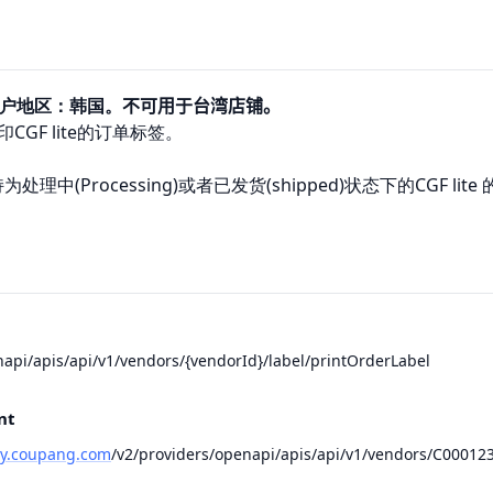
户地区：韩国。
不可用于台湾店铺。
CGF lite的订单标签。
理中(Processing)或者已发货(shipped)状态下的CGF 
napi
/apis
/api
/v1/vendors/{vendorId}/label/printOrderLabel
nt
ay.coupang.com
/v2/providers/
openapi
/apis
/api/v1/vendors/C000123