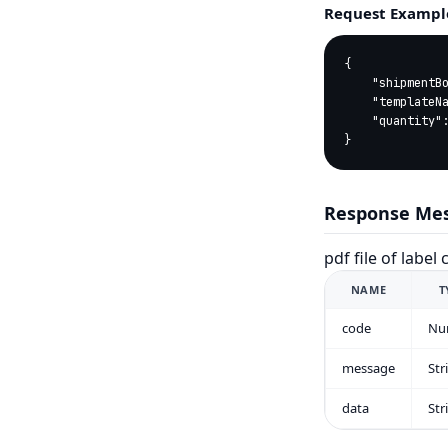
Request Exampl
{

    "shipmentBoxIdList":[3568888884,3568888885,3568888887],   

    "templateName":"SIXTY_FORTY_MM",											   

    "quantity":2

}
Response Me
pdf file of label
NAME
T
code
Nu
message
Str
data
Str