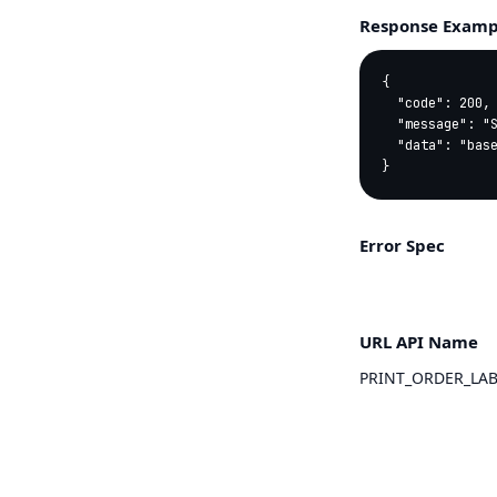
Response Examp
{

  "code": 200,

  "message": "SUCCESS",

  "data": "base64 content"

}
Error Spec
URL API Name
PRINT_ORDER_LAB