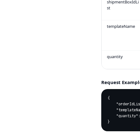
shipmentBoxIdLi
st
templateName
quantity
Request Exampl
{

    "orderIdList":[10000120670440,20000120391907,6000121622041,22000121025601],   

    "templateName":"SIXTY_FORTY_MM",											   

    "quantity":2

}