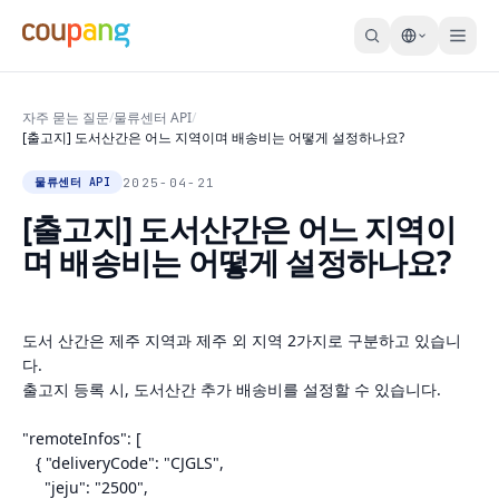
자주 묻는 질문
/
물류센터 API
/
[출고지] 도서산간은 어느 지역이며 배송비는 어떻게 설정하나요?
2025-04-21
물류센터 API
[출고지] 도서산간은 어느 지역이
며 배송비는 어떻게 설정하나요?
도서
산간은
제주
지역과
제주
외
지역
2
가지로
구분하고
있습니
다
.
출고지
등록
시
,
도서산간
추가
배송비를
설정할
수
있습니다
.
"remoteInfos": [
{ "deliveryCode": "CJGLS",
"jeju": "2500",