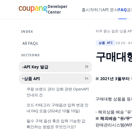
Developer
홈
시작하기
API 문서
FAQ
공
Center
자주 묻는 질문
/
상품 AP
INDEX
All FAQs
2025-0
상품 API
구매대행
SECTIONS
API Key 발급
▸
30
※ 2021년 3월부
상품 API
54
▸
쿠팡 브랜드 관리 강화 관련 OpenAPI
안내의 건
구매대행
상품을
등
모드 카테고리 구매옵션 입력 변경 안
내 FAQ 모음 (2024년 10월 10일)
-
해외상품
배송
"
유
※
해외배송
"
유
/
무
"
필수 구매 옵션 혹은 입력 가능한 값
판매관리시스템
(WI
확인하는 방법은 무엇인가요?