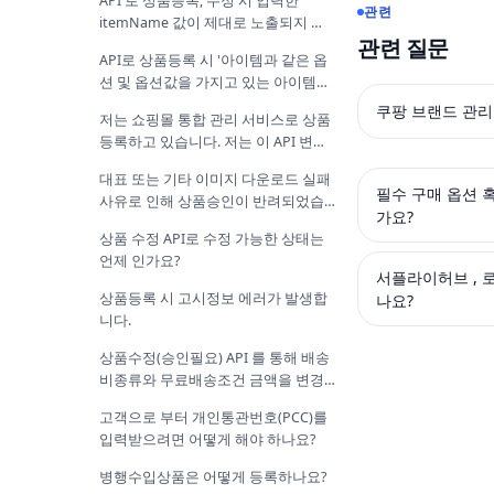
API 로 상품등록, 수정 시 입력한
관련
itemName 값이 제대로 노출되지 않
관련 질문
습니다.
API로 상품등록 시 '아이템과 같은 옵
션 및 옵션값을 가지고 있는 아이템이
중복으로 존재합니다" 라는 에러가 발
쿠팡 브랜드 관리 
저는 쇼핑몰 통합 관리 서비스로 상품
생합니다.
등록하고 있습니다. 저는 이 API 변경
사항에 어떻게 입력해야 하나요?
대표 또는 기타 이미지 다운로드 실패
필수 구매 옵션 
사유로 인해 상품승인이 반려되었습
가요?
니다.
상품 수정 API로 수정 가능한 상태는
언제 인가요?
서플라이허브 , 로
상품등록 시 고시정보 에러가 발생합
나요?
니다.
상품수정(승인필요) API 를 통해 배송
비종류와 무료배송조건 금액을 변경
하였는데 쿠팡 프런트 에는 언제 반영
고객으로 부터 개인통관번호(PCC)를
되나요?
입력받으려면 어떻게 해야 하나요?
병행수입상품은 어떻게 등록하나요?