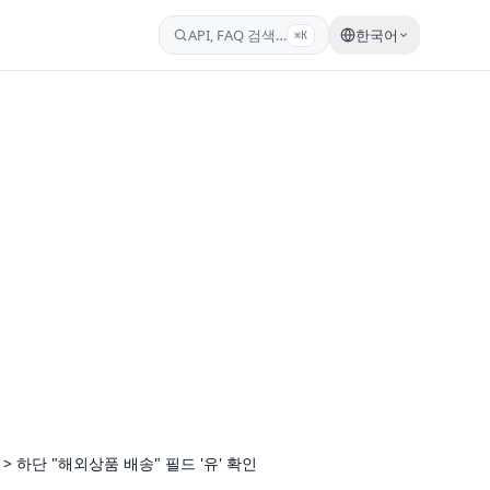
API, FAQ 검색…
한국어
⌘K
>
하단
"
해외상품
배송
"
필드
'
유
'
확인