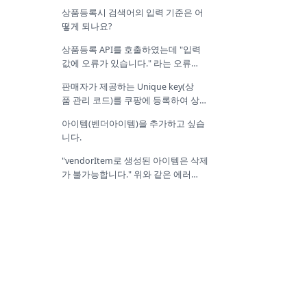
상품등록시 검색어의 입력 기준은 어
떻게 되나요?
상품등록 API를 호출하였는데 "입력
값에 오류가 있습니다." 라는 오류
가 발생합니다.
판매자가 제공하는 Unique key(상
품 관리 코드)를 쿠팡에 등록하여 상
품 관리를 하는 방법은 없나요?
아이템(벤더아이템)을 추가하고 싶습
니다.
"vendorItem로 생성된 아이템은 삭제
가 불가능합니다." 위와 같은 에러
가 발생합니다.
등록한 옵션 순서대로 사이트에 노출
할 수 있나요?
상품 조회를 하려고 합니다.
sellerProductId는 어디서 확인
할 수 있을까요?
"업체상품[********]이 없거나 삭제
가 불가능한 상태입니다. 삭제는 '저장
중', '임시저장' 상태에서만 가능합니