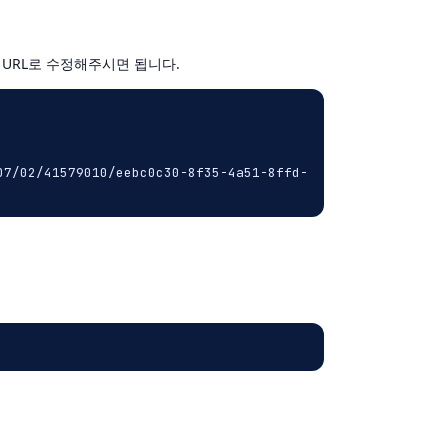
URL
로
수정해주시면
됩니다
.
07/02/41579010/eebc0c30-8f35-4a51-8ffd-