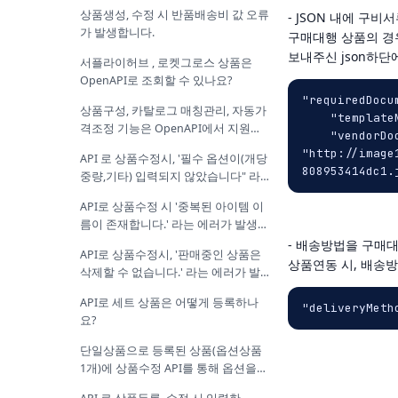
상품생성, 수정 시 반품배송비 값 오류
- JSON
내에
구비서
가 발생합니다.
구매대행
상품의
경
보내주신
json
하단
서플라이허브 , 로켓그로스 상품은
OpenAPI로 조회할 수 있나요?
"requiredDocum
상품구성, 카탈로그 매칭관리, 자동가
    "templa
격조정 기능은 OpenAPI에서 지원되
    "vendorDoc
지 않나요?
"http://image
API 로 상품수정시, '필수 옵션이(개당
중량,기타) 입력되지 않았습니다" 라
는 에러가 발생합니다.
API로 상품수정 시 '중복된 아이템 이
름이 존재합니다.' 라는 에러가 발생합
니다.
-
배송방법을
구매
API로 상품수정시, '판매중인 상품은
상품연동
시
,
배송방
삭제할 수 없습니다.' 라는 에러가 발
생합니다.
API로 세트 상품은 어떻게 등록하나
"deliveryMeth
요?
단일상품으로 등록된 상품(옵션상품
1개)에 상품수정 API를 통해 옵션을
추가할 수 있나요?