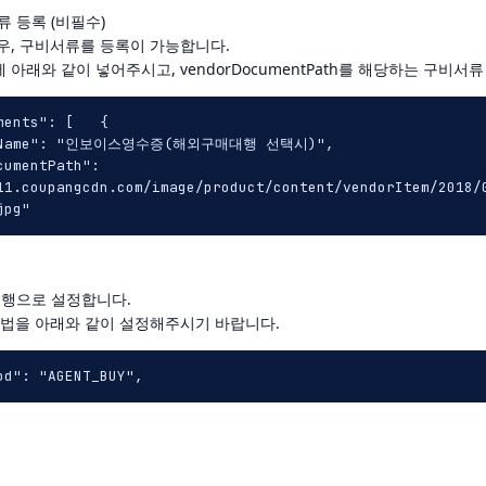
류
등록 (비필수)
우
,
구비서류를
등록이 가능합니다.
에
아래와
같이
넣어주시고
, vendorDocumentPath
를
해당하는
구비서류
ents": [   {

teName": "인보이스영수증(해외구매대행 선택시)",

umentPath": 
11.coupangcdn.com/image/product/content/vendorItem/2018/
대행으로
설정합니다
.
법을
아래와
같이
설정해주시기
바랍니다
.
od": "AGENT_BUY",