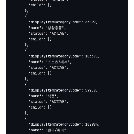
        "child": []

      },

      {

        "displayItemCategoryCode": 63897,

        "name": "생활용품",

        "status": "ACTIVE",

        "child": []

      },

      {

        "displayItemCategoryCode": 103371,

        "name": "스포츠/레져",

        "status": "ACTIVE",

        "child": []

      },

      {

        "displayItemCategoryCode": 59258,

        "name": "식품",

        "status": "ACTIVE",

        "child": []

      },

      {

        "displayItemCategoryCode": 102984,

        "name": "완구/취미",
