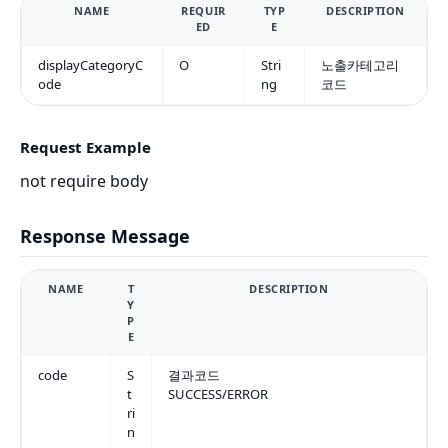
NAME
REQUIR
TYP
DESCRIPTION
ED
E
displayCategoryC
O
Stri
노출카테고리
ode
ng
코드
Request Example
not require body
Response Message
NAME
T
DESCRIPTION
Y
P
E
code
S
결과코드
t
SUCCESS/ERROR
ri
n