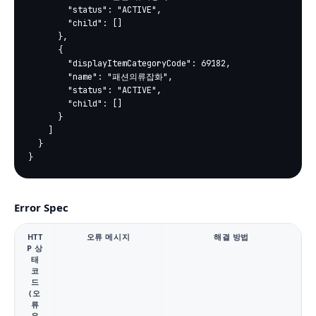
        "status": "ACTIVE",

        "child": []

      },

      {

        "displayItemCategoryCode": 69182,

        "name": "패션의류잡화",

        "status": "ACTIVE",

        "child": []

      }

    ]

  }

}
Error Spec
HTT
오류 메시지
해결 방법
P 상
태
코
드
(오
류
유