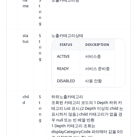
me
t
ri
n
g
sta
S
노출카테고리상태
tus
t
STATUS
DESCRIPTION
ri
n
ACTIVE
서비스중
g
READY
서비스 준비중
DISABLED
사용 안함
chil
S
하위노출카테고리
d
t
조회된 카테고리 코드의 1 Depth 하위 카
ri
테고리 List 표시.(2 Depth 이상의 child 는
n
표시하지 않음.) child 카테고리가 없을 경
g
우 null 또는 빈 배열 반환
1 Depth 카테고리 조회는
displayCategoryCode 파라메터 값을 0으