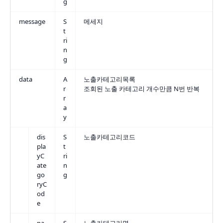
g
message
S
메세지
t
ri
n
g
data
A
노출카테고리목록
r
조회된 노출 카테고리 개수만큼 N번 반복
r
a
y
dis
S
노출카테고리코드
pla
t
yC
ri
ate
n
go
g
ryC
od
e
na
S
노출카테고리명