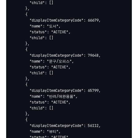
        "child": []

      },

      {

        "displayItemCategoryCode": 66679,

        "name": "도서",

        "status": "ACTIVE",

        "child": []

      },

      {

        "displayItemCategoryCode": 79648,

        "name": "문구/오피스",

        "status": "ACTIVE",

        "child": []

      },

      {

        "displayItemCategoryCode": 65799,

        "name": "반려/애완용품",

        "status": "ACTIVE",

        "child": []

      },

      {

        "displayItemCategoryCode": 56112,

        "name": "뷰티",

        "status": "ACTIVE",
