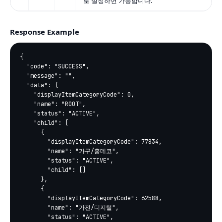
로 설정하면 가능합니다.
Response Example
{

  "code": "SUCCESS",

  "message": "",

  "data": {

    "displayItemCategoryCode": 0,

    "name": "ROOT",

    "status": "ACTIVE",

    "child": [

      {

        "displayItemCategoryCode": 77834,

        "name": "가구/홈데코",

        "status": "ACTIVE",

        "child": []

      },

      {

        "displayItemCategoryCode": 62588,

        "name": "가전/디지털",

        "status": "ACTIVE",
