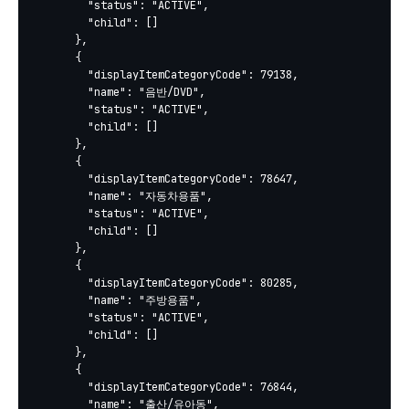
        "status": "ACTIVE",

        "child": []

      },

      {

        "displayItemCategoryCode": 79138,

        "name": "음반/DVD",

        "status": "ACTIVE",

        "child": []

      },

      {

        "displayItemCategoryCode": 78647,

        "name": "자동차용품",

        "status": "ACTIVE",

        "child": []

      },

      {

        "displayItemCategoryCode": 80285,

        "name": "주방용품",

        "status": "ACTIVE",

        "child": []

      },

      {

        "displayItemCategoryCode": 76844,

        "name": "출산/유아동",
